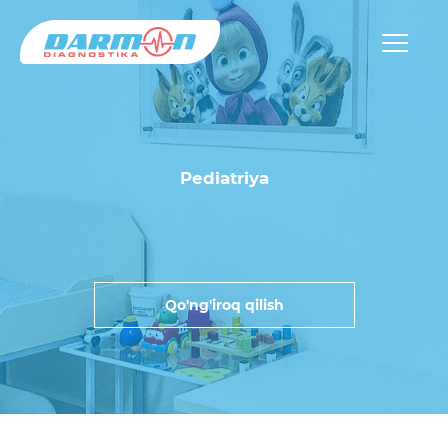
Pediatriya
Qo'ng'iroq qilish