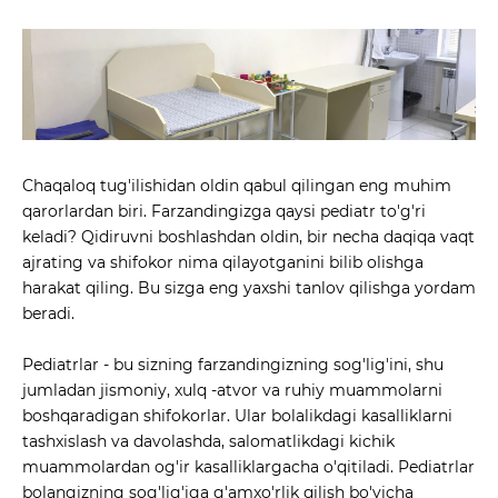
Chaqaloq tug'ilishidan oldin qabul qilingan eng muhim
qarorlardan biri. Farzandingizga qaysi pediatr to'g'ri
keladi? Qidiruvni boshlashdan oldin, bir necha daqiqa vaqt
ajrating va shifokor nima qilayotganini bilib olishga
harakat qiling. Bu sizga eng yaxshi tanlov qilishga yordam
beradi.
Pediatrlar - bu sizning farzandingizning sog'lig'ini, shu
jumladan jismoniy, xulq -atvor va ruhiy muammolarni
boshqaradigan shifokorlar. Ular bolalikdagi kasalliklarni
tashxislash va davolashda, salomatlikdagi kichik
muammolardan og'ir kasalliklargacha o'qitiladi. Pediatrlar
bolangizning sog'lig'iga g'amxo'rlik qilish bo'yicha