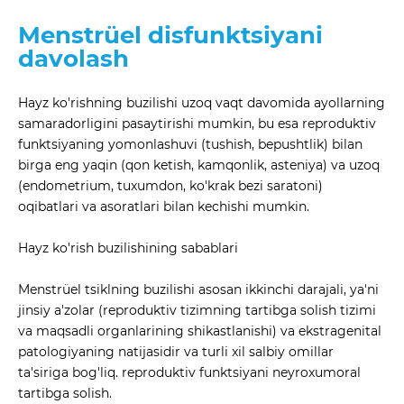
Menstrüel disfunktsiyani
davolash
Hayz ko'rishning buzilishi uzoq vaqt davomida ayollarning
samaradorligini pasaytirishi mumkin, bu esa reproduktiv
funktsiyaning yomonlashuvi (tushish, bepushtlik) bilan
birga eng yaqin (qon ketish, kamqonlik, asteniya) va uzoq
(endometrium, tuxumdon, ko'krak bezi saratoni)
oqibatlari va asoratlari bilan kechishi mumkin.
Hayz ko'rish buzilishining sabablari
Menstrüel tsiklning buzilishi asosan ikkinchi darajali, ya'ni
jinsiy a'zolar (reproduktiv tizimning tartibga solish tizimi
va maqsadli organlarining shikastlanishi) va ekstragenital
patologiyaning natijasidir va turli xil salbiy omillar
ta'siriga bog'liq. reproduktiv funktsiyani neyroxumoral
tartibga solish.