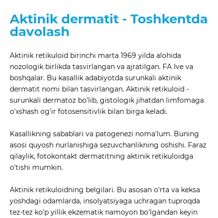
Aktinik dermatit - Toshkentda
davolash
Aktinik retikuloid birinchi marta 1969 yilda alohida
nozologik birlikda tasvirlangan va ajratilgan. FA Ive va
boshqalar. Bu kasallik adabiyotda surunkali aktinik
dermatit nomi bilan tasvirlangan. Aktinik retikuloid -
surunkali dermatoz bo'lib, gistologik jihatdan limfomaga
o'xshash og'ir fotosensitivlik bilan birga keladi.
Kasallikning sabablari va patogenezi noma'lum. Buning
asosi quyosh nurlanishiga sezuvchanlikning oshishi. Faraz
qilaylik, fotokontakt dermatitning aktinik retikuloidga
o'tishi mumkin.
Aktinik retikuloidning belgilari. Bu asosan o'rta va keksa
yoshdagi odamlarda, insolyatsiyaga uchragan tuproqda
tez-tez ko'p yillik ekzematik namoyon bo'lgandan keyin