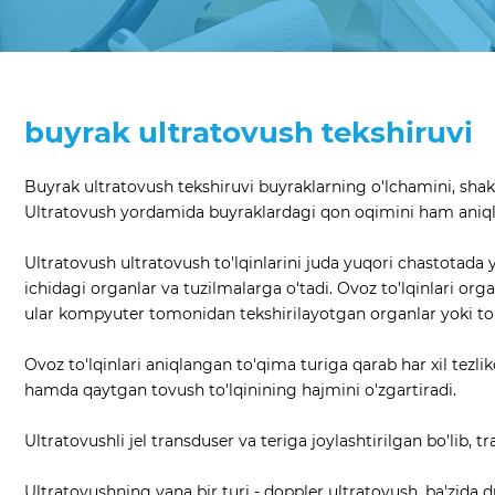
buyrak ultratovush tekshiruvi
Buyrak ultratovush tekshiruvi buyraklarning o'lchamini, shakl
Ultratovush yordamida buyraklardagi qon oqimini ham ani
Ultratovush ultratovush to'lqinlarini juda yuqori chastotada 
ichidagi organlar va tuzilmalarga o'tadi. Ovoz to'lqinlari org
ular kompyuter tomonidan tekshirilayotgan organlar yoki to'
Ovoz to'lqinlari aniqlangan to'qima turiga qarab har xil tezli
hamda qaytgan tovush to'lqinining hajmini o'zgartiradi.
Ultratovushli jel transduser va teriga joylashtirilgan bo'lib, t
Ultratovushning yana bir turi - doppler ultratovush, ba'zida d