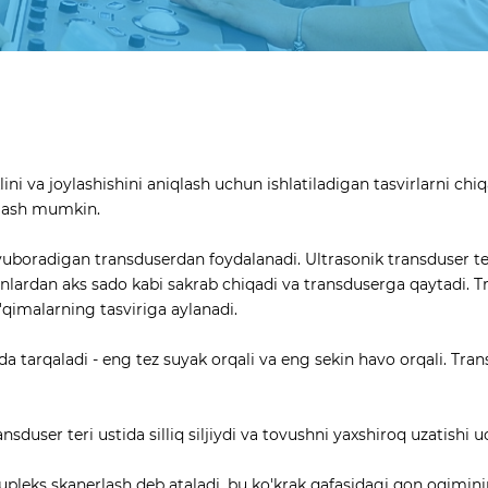
ini va joylashishini aniqlash uchun ishlatiladigan tasvirlarni ch
qlash mumkin.
yuboradigan transduserdan foydalanadi. Ultrasonik transduser teri
anlardan aks sado kabi sakrab chiqadi va transduserga qaytadi. Tra
qimalarning tasviriga aylanadi.
kda tarqaladi - eng tez suyak orqali va eng sekin havo orqali. Tra
ransduser teri ustida silliq siljiydi va tovushni yaxshiroq uzatishi
upleks skanerlash deb ataladi, bu ko'krak qafasidagi qon oqimining