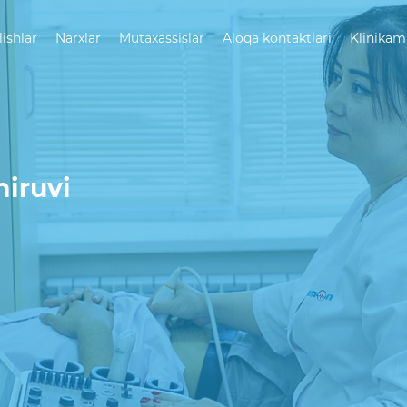
lishlar
Narxlar
Mutaxassislar
Aloqa kontaktlari
Klinikam
hiruvi