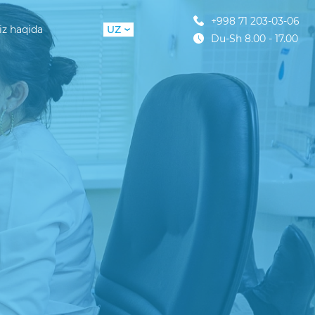
+998 71 203-03-06
iz haqida
UZ
Du-Sh 8.00 - 17.00
RU