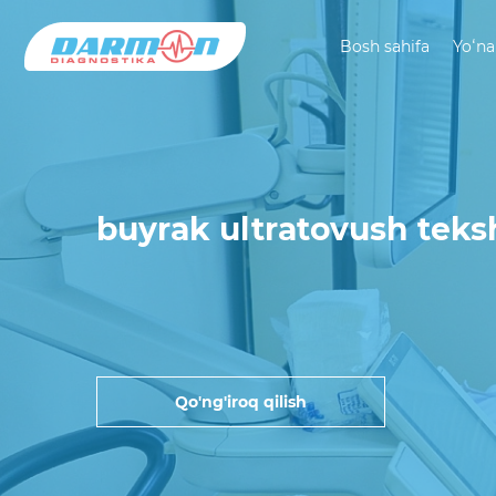
Bosh sahifa
Yoʻna
buyrak ultratovush teks
Qo'ng'iroq qilish