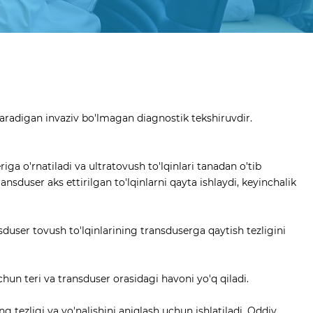
iqaradigan invaziv bo'lmagan diagnostik tekshiruvdir.
ga o'rnatiladi va ultratovush to'lqinlari tanadan o'tib
nsduser aks ettirilgan to'lqinlarni qayta ishlaydi, keyinchalik
nsduser tovush to'lqinlarining transduserga qaytish tezligini
 uchun teri va transduser orasidagi havoni yo'q qiladi.
 tezligi va yo'nalishini aniqlash uchun ishlatiladi. Oddiy