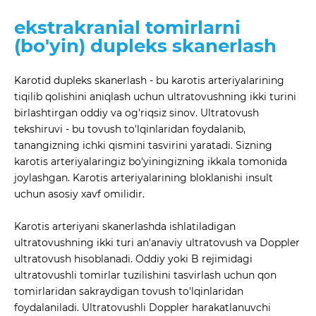
ekstrakranial tomirlarni
(bo'yin) dupleks skanerlash
Karotid dupleks skanerlash - bu karotis arteriyalarining
tiqilib qolishini aniqlash uchun ultratovushning ikki turini
birlashtirgan oddiy va og'riqsiz sinov. Ultratovush
tekshiruvi - bu tovush to'lqinlaridan foydalanib,
tanangizning ichki qismini tasvirini yaratadi. Sizning
karotis arteriyalaringiz bo'yiningizning ikkala tomonida
joylashgan. Karotis arteriyalarining bloklanishi insult
uchun asosiy xavf omilidir.
Karotis arteriyani skanerlashda ishlatiladigan
ultratovushning ikki turi an'anaviy ultratovush va Doppler
ultratovush hisoblanadi. Oddiy yoki B rejimidagi
ultratovushli tomirlar tuzilishini tasvirlash uchun qon
tomirlaridan sakraydigan tovush to'lqinlaridan
foydalaniladi. Ultratovushli Doppler harakatlanuvchi