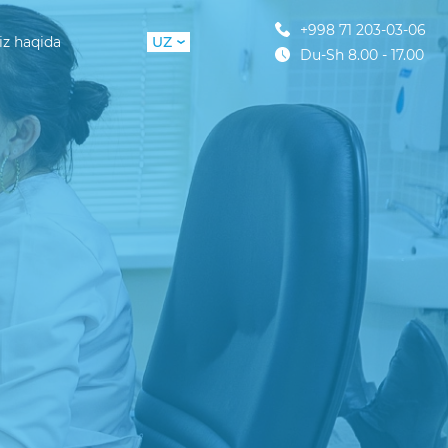
+998 71 203-03-06
iz haqida
UZ
Du-Sh 8.00 - 17.00
RU