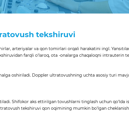
tratovush tekshiruvi
irlar, arteriyalar va qon tomirlari orqali harakatini ingl. Yansıtı
kshiruvidan farqli o'laroq, ota -onalarga chaqaloqni intrauterin t
lga oshiriladi. Doppler ultratovushning uchta asosiy turi mavjud
latiladi. Shifokor aks ettirilgan tovushlarni tinglash uchun qo'l
tratovush tekshiruvi qon oqimining mumkin bo'lgan cheklanishlar