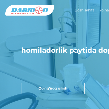
Bosh sahifa
Yoʻna
homiladorlik paytida dop
Qo'ng'iroq qilish