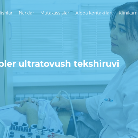
lishlar
Narxlar
Mutaxassislar
Aloqa kontaktlari
Klinikam
ler ultratovush tekshiruvi