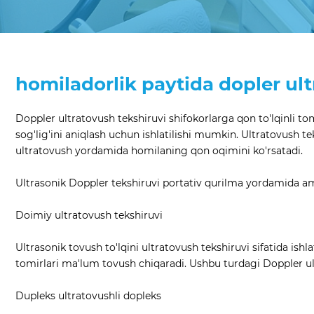
homiladorlik paytida dopler ul
Doppler ultratovush tekshiruvi shifokorlarga qon to'lqinli tom
sog'lig'ini aniqlash uchun ishlatilishi mumkin. Ultratovush te
ultratovush yordamida homilaning qon oqimini ko'rsatadi.
Ultrasonik Doppler tekshiruvi portativ qurilma yordamida ama
Doimiy ultratovush tekshiruvi
Ultrasonik tovush to'lqini ultratovush tekshiruvi sifatida ish
tomirlari ma'lum tovush chiqaradi. Ushbu turdagi Doppler ul
Dupleks ultratovushli dopleks