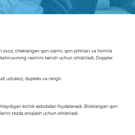
lan ovoz, cheklangan qon oqimi, qon pıhtıları va homila
ekshiruvining rasmini berish uchun ishlatiladi, Doppler
: uzluksiz, dupleks va rangli.
da ishlaydigan kichik asbobdan foydalanadi. Bloklangan qon
ini tezda aniqlash uchun ishlatiladi.