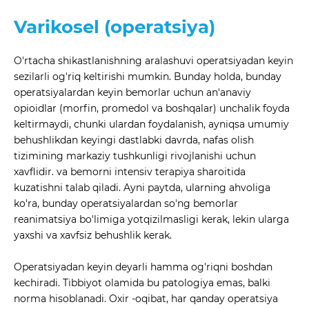
Varikosel (operatsiya)
O'rtacha shikastlanishning aralashuvi operatsiyadan keyin
sezilarli og'riq keltirishi mumkin. Bunday holda, bunday
operatsiyalardan keyin bemorlar uchun an'anaviy
opioidlar (morfin, promedol va boshqalar) unchalik foyda
keltirmaydi, chunki ulardan foydalanish, ayniqsa umumiy
behushlikdan keyingi dastlabki davrda, nafas olish
tizimining markaziy tushkunligi rivojlanishi uchun
xavflidir. va bemorni intensiv terapiya sharoitida
kuzatishni talab qiladi. Ayni paytda, ularning ahvoliga
ko'ra, bunday operatsiyalardan so'ng bemorlar
reanimatsiya bo'limiga yotqizilmasligi kerak, lekin ularga
yaxshi va xavfsiz behushlik kerak.
Operatsiyadan keyin deyarli hamma og'riqni boshdan
kechiradi. Tibbiyot olamida bu patologiya emas, balki
norma hisoblanadi. Oxir -oqibat, har qanday operatsiya