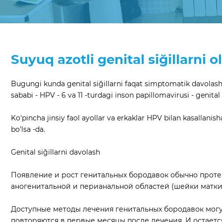
Suyuq azotli genital siğillarni o
Bugungi kunda genital siğillarni faqat simptomatik davolash 
sababi - HPV - 6 va 11 -turdagi inson papillomavirusi - genital
Ko'pincha jinsiy faol ayollar va erkaklar HPV bilan kasallanishadi
bo'lsa -da.
Genital siğillarni davolash
Появление и рост генитальных бородавок обычно протек
аногенитальной и перианальной областей (шейки матки,
Доступные методы лечения генитальных бородавок могут
повторяются в первые месяцы после лечения. И остаетс