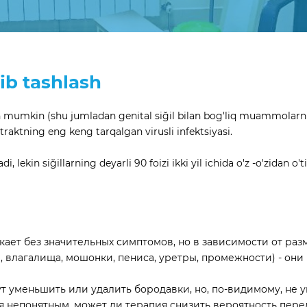
lib tashlash
mumkin (shu jumladan genital siğil bilan bog'liq muammolarni jar
 traktning eng keng tarqalgan virusli infektsiyasi.
, lekin siğillarning deyarli 90 foizi ikki yil ichida o'z -o'zidan o'
ает без значительных симптомов, но в зависимости от разм
 влагалища, мошонки, пениса, уретры, промежности) - они
 уменьшить или удалить бородавки, но, по-видимому, не у
я непонятным, может ли терапия снизить вероятность пере