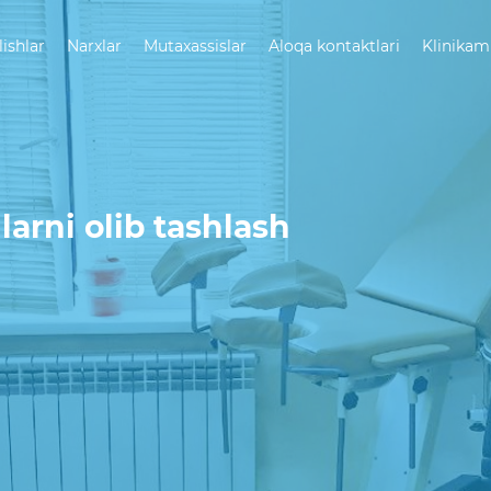
lishlar
Narxlar
Mutaxassislar
Aloqa kontaktlari
Klinikam
llarni olib tashlash