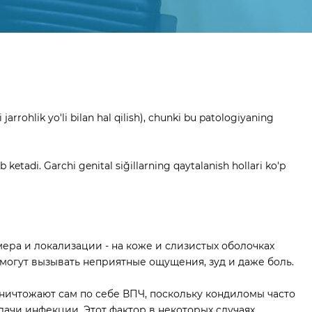
rohlik yo'li bilan hal qilish), chunki bu patologiyaning
tib ketadi. Garchi genital siğillarning qaytalanish hollari ko'p
ера и локализации - на коже и слизистых оболочках
 могут вызывать неприятные ощущения, зуд и даже боль.
ничтожают сам по себе ВПЧ, поскольку кондиломы часто
дачи инфекции. Этот фактор в некоторых случаях