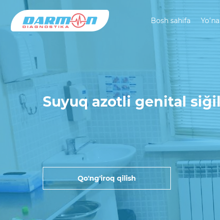
Bosh sahifa
Yoʻna
Suyuq azotli genital siği
Qo'ng'iroq qilish