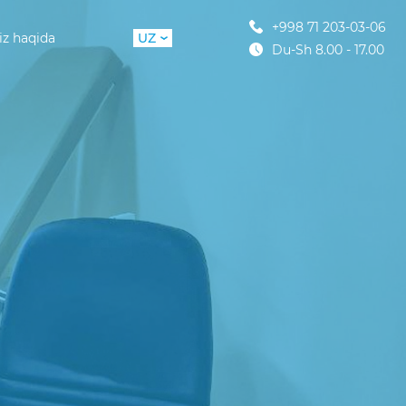
+998 71 203-03-06
iz haqida
UZ
Du-Sh 8.00 - 17.00
RU