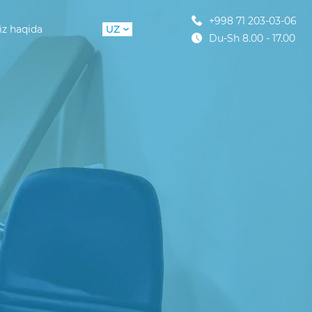
+998 71 203-03-06
iz haqida
UZ
Du-Sh 8.00 - 17.00
RU