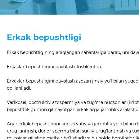
Erkak bepushtligi
Erkak bepushtligining aniqlangan sabablariga qarab, uni davol
Erkaklar bepushtligini davolash Toshkentda
Erkaklar bepushtligini davolash asosan jinsiy yo'l bilan yuqad
qo'llaniladi.
Varikosel, obstruktiv azospermiya va tug'ma nuqsonlar (kriptor
bepushtlik gumon qilinayotgan erkaklarga jarrohlik aralashuv
Agar erkak bepushtligini konservativ va jarrohlik yo'li bila
urug'lantirish, donor sperma bilan sun'iy urug'lantirish va 
murojaat qilishga majbur bo'lishadi va bu holda homiladorlik 