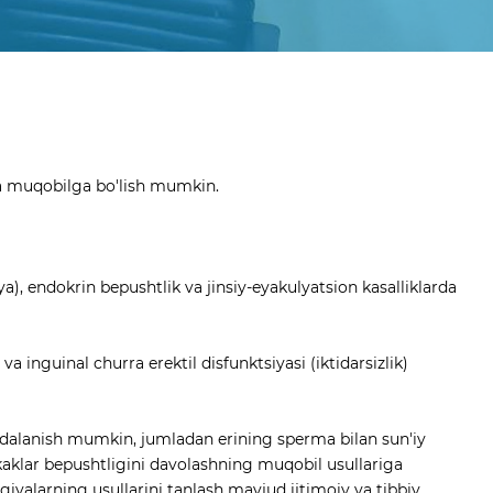
 va muqobilga bo'lish mumkin.
a), endokrin bepushtlik va jinsiy-eyakulyatsion kasalliklarda
 inguinal churra erektil disfunktsiyasi (iktidarsizlik)
foydalanish mumkin, jumladan erining sperma bilan sun'iy
rkaklar bepushtligini davolashning muqobil usullariga
iyalarning usullarini tanlash mavjud ijtimoiy va tibbiy