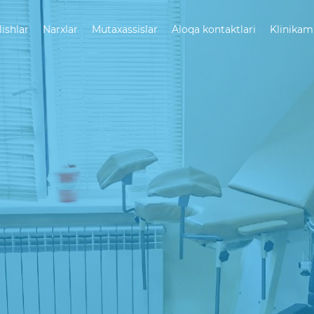
lishlar
Narxlar
Mutaxassislar
Aloqa kontaktlari
Klinikam