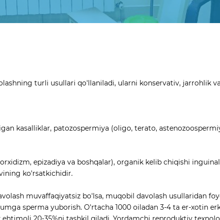
ashning turli usullari qo'llaniladi, ularni konservativ, jarrohlik
igan kasalliklar, patozospermiya (oligo, terato, astenozoospermiy
xidizm, epizadiya va boshqalar), organik kelib chiqishi inguinal va
ining ko'rsatkichidir.
n davolash muvaffaqiyatsiz bo'lsa, muqobil davolash usullaridan 
tuxumga sperma yuborish. O'rtacha 1000 oiladan 3-4 ta er-xotin e
ehtimoli 20-35%ni tashkil qiladi. Yordamchi reproduktiv texnolog