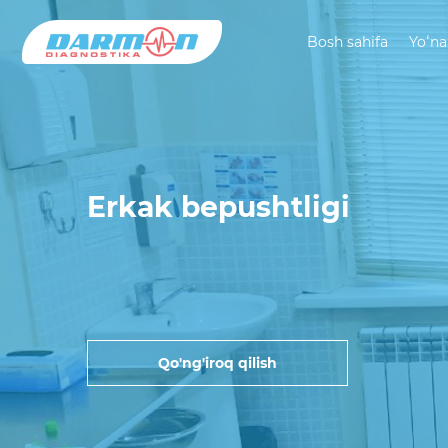
Bosh sahifa
Yoʻna
Erkak bepushtligi
Qo'ng'iroq qilish