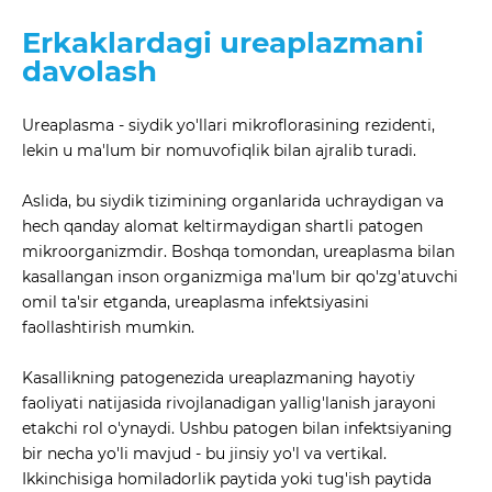
Erkaklardagi ureaplazmani
davolash
Ureaplasma - siydik yo'llari mikroflorasining rezidenti,
lekin u ma'lum bir nomuvofiqlik bilan ajralib turadi.
Aslida, bu siydik tizimining organlarida uchraydigan va
hech qanday alomat keltirmaydigan shartli patogen
mikroorganizmdir. Boshqa tomondan, ureaplasma bilan
kasallangan inson organizmiga ma'lum bir qo'zg'atuvchi
omil ta'sir etganda, ureaplasma infektsiyasini
faollashtirish mumkin.
Kasallikning patogenezida ureaplazmaning hayotiy
faoliyati natijasida rivojlanadigan yallig'lanish jarayoni
etakchi rol o'ynaydi. Ushbu patogen bilan infektsiyaning
bir necha yo'li mavjud - bu jinsiy yo'l va vertikal.
Ikkinchisiga homiladorlik paytida yoki tug'ish paytida