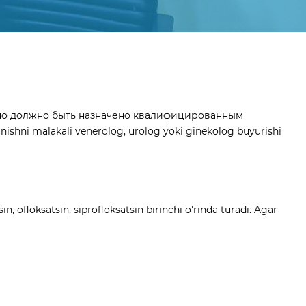
льно должно быть назначено квалифицированным
nishni malakali venerolog, urolog yoki ginekolog buyurishi
, ofloksatsin, siprofloksatsin birinchi o'rinda turadi. Agar