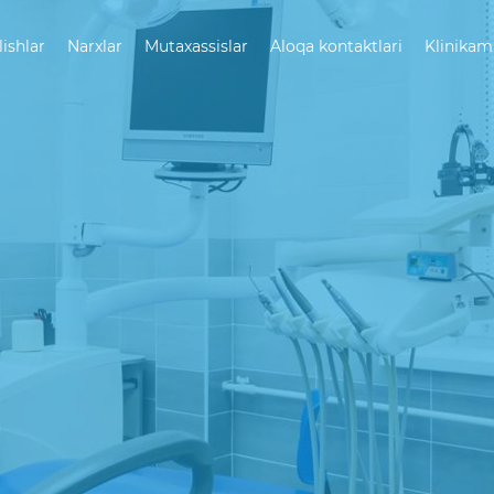
lishlar
Narxlar
Mutaxassislar
Aloqa kontaktlari
Klinikam