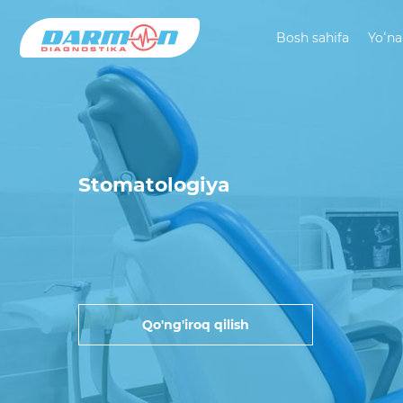
Bosh sahifa
Yoʻna
Stomatologiya
Qo'ng'iroq qilish