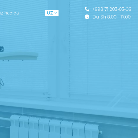
+998 71 203-03-06
iz haqida
UZ
Du-Sh 8.00 - 17.00
RU