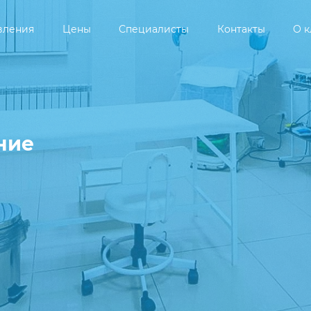
вления
Цены
Специалисты
Контакты
О 
ние