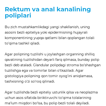
Rektum va anal kanalining
poliplari
Bu zich mustahkamlikdagi yangi shakllanish, uning
asosini bezli epiteliya yoki epidermisning hujayrali
komponentining yupqa qatlami bilan qoplangan tolali
to'qima tashkil qiladi.
Agar polipning tuzilishi u joylashgan organning shilliq
qavatining tuzilishidan deyarli farq qilmasa, bunday polip
bezli deb ataladi. Glandular polipdagi stroma bo'shashgan
tuzilishga ega va tomirlar bilan o'tkaziladi. Agar
gistologiya polipning qon tomir oyog'ini aniqlamasa,
tashxisning o'zi so'roq qilinadi.
Agar tuzilishda bezli epiteliy ustunlik qilsa va neoplazma
uchun asos sifatida biriktiruvchi to'qima tolalarining
ma'lum miqdori bo'lsa, bu polip bezli tolali deyiladi.