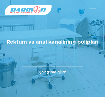
Rektum va anal kanalining poliplari
Qo'ng'iroq qilish