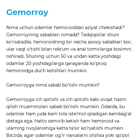
Gemorroy
Nima uchun odamlar hemoroiddan aziyat chekishadi?
Gemorroyning sabablari nimada? Tadqiqotlar shuni
ko'rsatadiki, hemoroidning bir necha asosiy sabablari bor,
ular vaqt o'tishi bilan rektum va anal tomirlariga bosimni
oshiradi. Shuning uchun 50 va undan katta yoshdagi
odamlar 20 yoshdagilarga qaraganda ko'proq
hemoroidga duch kelishlari mumkin.
Gemorroyga nima sabab bo'lishi mumkin?
Gemorroyga ich qotishi va ich qotishi kabi ovqat hazm
qilish muammolari sabab bo'lishi mumkin. Odatda, bu
odamlar ham juda kam tola iste'mol qiladigan kambag'al
dietaga ega. Hatto semirib ketish ham hemoroid va
ularning rivojlanishiga katta ta'sir ko'rsatishi mumkin.
Ba'zida, agar odamlar og'ir narsalarni olishsa yoki qo'pol