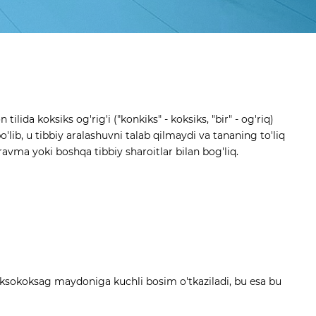
ida koksiks og'rig'i ("konkiks" - koksiks, "bir" - og'riq)
'lib, u tibbiy aralashuvni talab qilmaydi va tananing to'liq
avma yoki boshqa tibbiy sharoitlar bilan bog'liq.
aksokoksag maydoniga kuchli bosim o'tkaziladi, bu esa bu