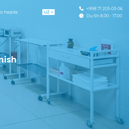
+998 71 203-03-06
iz haqida
UZ
Du-Sh 8.00 - 17.00
RU
nish