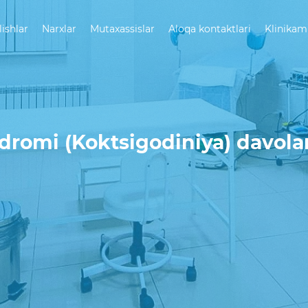
lishlar
Narxlar
Mutaxassislar
Aloqa kontaktlari
Klinikam
dromi (Koktsigodiniya) davola