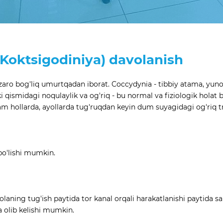
Koktsigodiniya) davolanish
ro bog'liq umurtqadan iborat. Coccydynia - tibbiy atama, yunon til
qismidagi noqulaylik va og'riq - bu normal va fiziologik holat bo
am hollarda, ayollarda tug'ruqdan keyin dum suyagidagi og'riq tr
bo'lishi mumkin.
aning tug'ish paytida tor kanal orqali harakatlanishi paytida s
 olib kelishi mumkin.