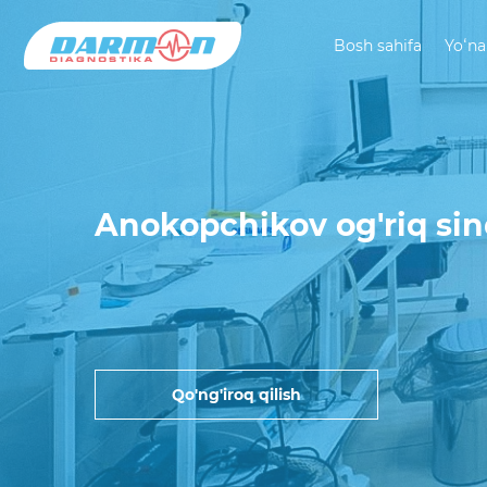
Bosh sahifa
Yoʻna
Anokopchikov og'riq sin
Qo'ng'iroq qilish