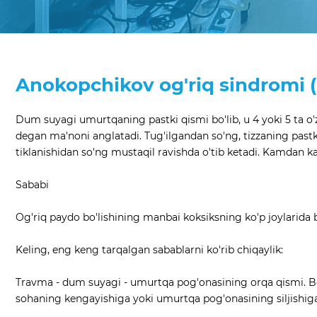
Anokopchikov og'riq sindromi (
Dum suyagi umurtqaning pastki qismi bo'lib, u 4 yoki 5 ta o'za
degan ma'noni anglatadi. Tug'ilgandan so'ng, tizzaning pastki 
tiklanishidan so'ng mustaqil ravishda o'tib ketadi. Kamdan k
Sababi
Og'riq paydo bo'lishining manbai koksiksning ko'p joylarida 
Keling, eng keng tarqalgan sabablarni ko'rib chiqaylik:
Travma - dum suyagi - umurtqa pog'onasining orqa qismi. Bol
sohaning kengayishiga yoki umurtqa pog'onasining siljishiga