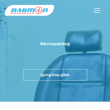
Nevropatolog
Qo'ng'iroq qilish