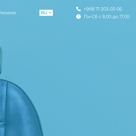
+998 71 203-03-06
клинике
RU
Пн-Сб с 8.00 до 17.00
UZ