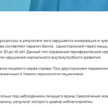
оцессом, в результате чего нарушается иннервация и чувс
рва составляют паралич Белла - односторонний парез мышц 
 от 20 до 45 лет. Данный тип поражения периферической н
ли нарушения нормального внутриутробного развития.
тия лицевого нерва справа. При двустороннем поражении
лезненным и тяжело переносится пациентами.
ельно под наблюдением лечащего врача. Самолечение мож
аличу, результат которого крайне неблагоприятен.