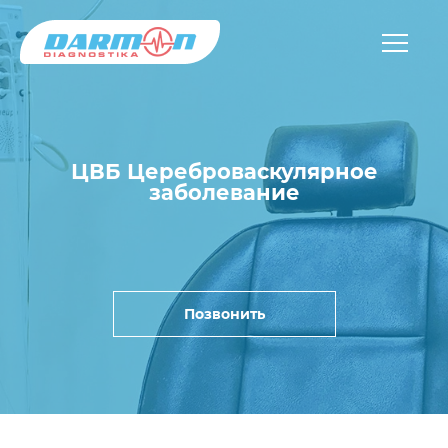
ЦВБ Цереброваскулярное
заболевание
Позвонить