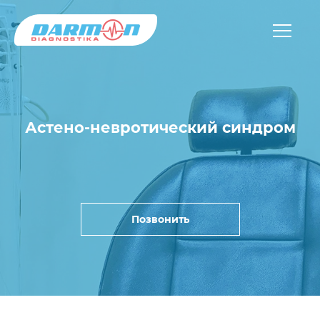
Астено-невротический синдром
Позвонить