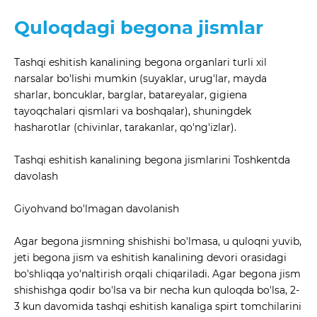
Quloqdagi begona jismlar
Tashqi eshitish kanalining begona organlari turli xil
narsalar bo'lishi mumkin (suyaklar, urug'lar, mayda
sharlar, boncuklar, barglar, batareyalar, gigiena
tayoqchalari qismlari va boshqalar), shuningdek
hasharotlar (chivinlar, tarakanlar, qo'ng'izlar).
Tashqi eshitish kanalining begona jismlarini Toshkentda
davolash
Giyohvand bo'lmagan davolanish
Agar begona jismning shishishi bo'lmasa, u quloqni yuvib,
jeti begona jism va eshitish kanalining devori orasidagi
bo'shliqqa yo'naltirish orqali chiqariladi. Agar begona jism
shishishga qodir bo'lsa va bir necha kun quloqda bo'lsa, 2-
3 kun davomida tashqi eshitish kanaliga spirt tomchilarini