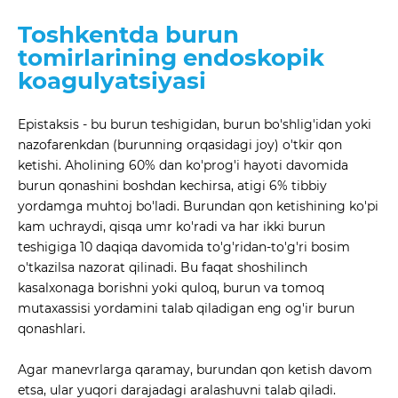
Toshkentda burun
tomirlarining endoskopik
koagulyatsiyasi
Epistaksis - bu burun teshigidan, burun bo'shlig'idan yoki
nazofarenkdan (burunning orqasidagi joy) o'tkir qon
ketishi. Aholining 60% dan ko'prog'i hayoti davomida
burun qonashini boshdan kechirsa, atigi 6% tibbiy
yordamga muhtoj bo'ladi. Burundan qon ketishining ko'pi
kam uchraydi, qisqa umr ko'radi va har ikki burun
teshigiga 10 daqiqa davomida to'g'ridan-to'g'ri bosim
o'tkazilsa nazorat qilinadi. Bu faqat shoshilinch
kasalxonaga borishni yoki quloq, burun va tomoq
mutaxassisi yordamini talab qiladigan eng og'ir burun
qonashlari.
Agar manevrlarga qaramay, burundan qon ketish davom
etsa, ular yuqori darajadagi aralashuvni talab qiladi.