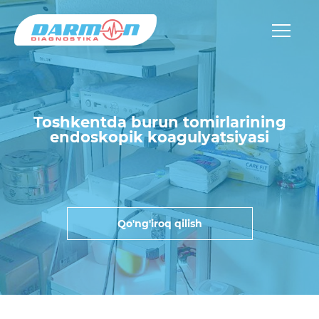
Toshkentda burun tomirlarining
endoskopik koagulyatsiyasi
Qo'ng'iroq qilish