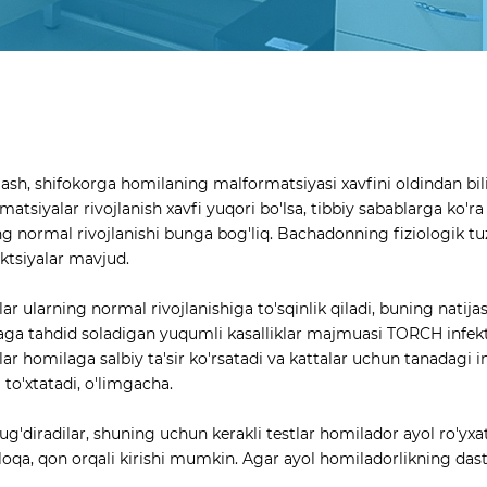
sh, shifokorga homilaning malformatsiyasi xavfini oldindan bilis
iyalar rivojlanish xavfi yuqori bo'lsa, tibbiy sabablarga ko'ra h
aning normal rivojlanishi bunga bog'liq. Bachadonning fiziologik
ektsiyalar mavjud.
lar ularning normal rivojlanishiga to'sqinlik qiladi, buning natija
olaga tahdid soladigan yuqumli kasalliklar majmuasi TORCH infektsi
lar homilaga salbiy ta'sir ko'rsatadi va kattalar uchun tanadagi 
 to'xtatadi, o'limgacha.
 tug'diradilar, shuning uchun kerakli testlar homilador ayol ro'yx
iy aloqa, qon orqali kirishi mumkin. Agar ayol homiladorlikning da