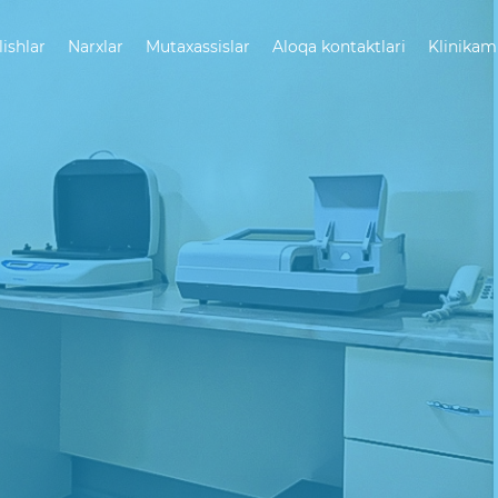
lishlar
Narxlar
Mutaxassislar
Aloqa kontaktlari
Klinikam