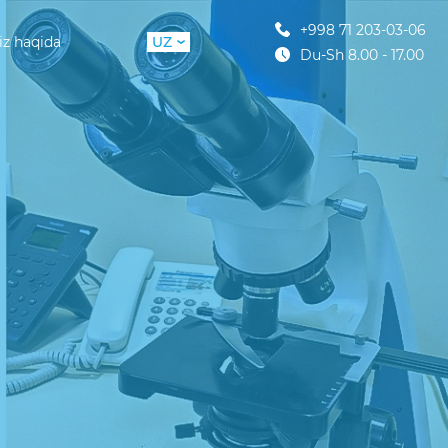
+998 71 203-03-06
iz haqida
UZ
Du-Sh 8.00 - 17.00
RU