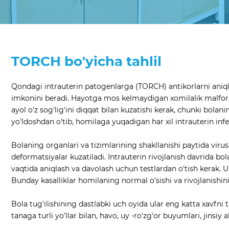
TORCH bo'yicha tahlil
Qondagi intrauterin patogenlarga (TORCH) antikorlarni aniqla
imkonini beradi. Hayotga mos kelmaydigan xomilalik malformats
ayol o'z sog'lig'ini diqqat bilan kuzatishi kerak, chunki bol
yo'ldoshdan o'tib, homilaga yuqadigan har xil intrauterin inf
Bolaning organlari va tizimlarining shakllanishi paytida virus
deformatsiyalar kuzatiladi. Intrauterin rivojlanish davrida b
vaqtida aniqlash va davolash uchun testlardan o'tish kerak. U
Bunday kasalliklar homilaning normal o'sishi va rivojlanishini
Bola tug'ilishining dastlabki uch oyida ular eng katta xavfni
tanaga turli yo'llar bilan, havo, uy -ro'zg'or buyumlari, jins