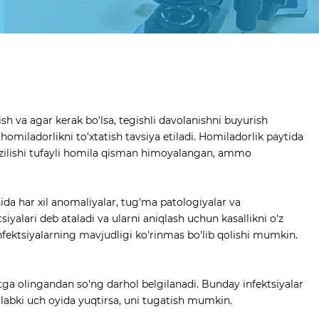
h va agar kerak bo'lsa, tegishli davolanishni buyurish
omiladorlikni to'xtatish tavsiya etiladi. Homiladorlik paytida
 tuzilishi tufayli homila qisman himoyalangan, ammo
sida har xil anomaliyalar, tug'ma patologiyalar va
yalari deb ataladi va ularni aniqlash uchun kasallikni o'z
infektsiyalarning mavjudligi ko'rinmas bo'lib qolishi mumkin.
atga olingandan so'ng darhol belgilanadi. Bunday infektsiyalar
stlabki uch oyida yuqtirsa, uni tugatish mumkin.