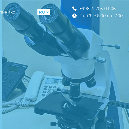
+998 71 203-03-06
клинике
RU
Пн-Сб с 8.00 до 17.00
UZ