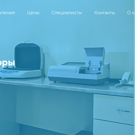
вления
Цены
Специалисты
Контакты
О 
оры