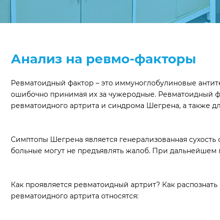
Анализ на ревмо-факторы
Ревматоидный фактор – это иммуноглобулиновые антите
ошибочно принимая их за чужеродные. Ревматоидный фа
ревматоидного артрита и синдрома Шегрена, а также дл
Симптопы Шегрена является генерализованная сухость сл
больные могут не предъявлять жалоб. При дальнейшем п
Как проявляется ревматоидный артрит? Как распознат
ревматоидного артрита относятся: