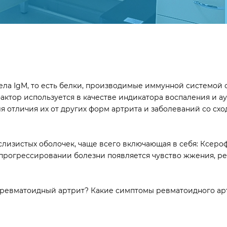
ла IgM, то есть белки, производимые иммунной системой о
ктор используется в качестве индикатора воспаления и а
я отличия их от других форм артрита и заболеваний со сх
изистых оболочек, чаще всего включающая в себя: Ксерофта
рогрессировании болезни появляется чувство жжения, рези,
ь ревматоидный артрит? Какие симптомы ревматоидного а