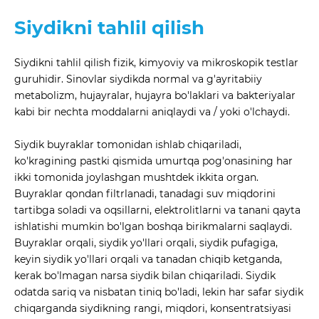
Siydikni tahlil qilish
Siydikni tahlil qilish fizik, kimyoviy va mikroskopik testlar
guruhidir. Sinovlar siydikda normal va g'ayritabiiy
metabolizm, hujayralar, hujayra bo'laklari va bakteriyalar
kabi bir nechta moddalarni aniqlaydi va / yoki o'lchaydi.
Siydik buyraklar tomonidan ishlab chiqariladi,
ko'kragining pastki qismida umurtqa pog'onasining har
ikki tomonida joylashgan mushtdek ikkita organ.
Buyraklar qondan filtrlanadi, tanadagi suv miqdorini
tartibga soladi va oqsillarni, elektrolitlarni va tanani qayta
ishlatishi mumkin bo'lgan boshqa birikmalarni saqlaydi.
Buyraklar orqali, siydik yo'llari orqali, siydik pufagiga,
keyin siydik yo'llari orqali va tanadan chiqib ketganda,
kerak bo'lmagan narsa siydik bilan chiqariladi. Siydik
odatda sariq va nisbatan tiniq bo'ladi, lekin har safar siydik
chiqarganda siydikning rangi, miqdori, konsentratsiyasi