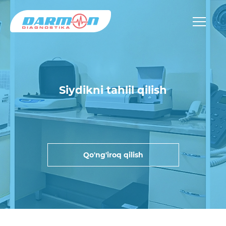
Siydikni tahlil qilish
Qo'ng'iroq qilish