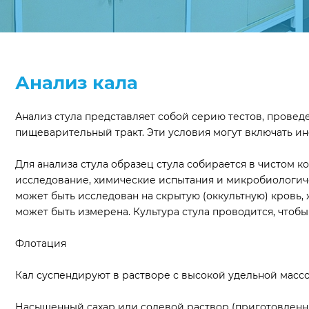
Анализ кала
Анализ стула представляет собой серию тестов, провед
пищеварительный тракт. Эти условия могут включать ин
Для анализа стула образец стула собирается в чистом 
исследование, химические испытания и микробиологическ
может быть исследован на скрытую (оккультную) кровь,
может быть измерена. Культура стула проводится, чтоб
Флотация
Кал суспендируют в растворе с высокой удельной массо
Насыщенный сахар или солевой раствор (приготовленны