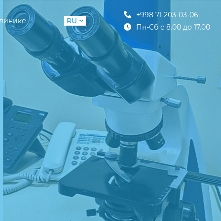
+998 71 203-03-06
клинике
RU
Пн-Сб с 8.00 до 17.00
UZ