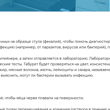
енных на образце стула (фекалий), чтобы помочь диагност
фекцию (например, от паразитов, вирусов или бактерий), 
контейнере, а затем отправляется в лабораторию. Лаборато
ие тесты. Табурет будет проверяться на цвет, консистенц
 жир, мясные волокна, желчь, лейкоциты и сахара, называ
ы выяснить, могут ли бактерии вызывать инфекцию.
й, чтобы яйца червя плавали на поверхности.
й путем перемешивания и хранения раствора в течение не