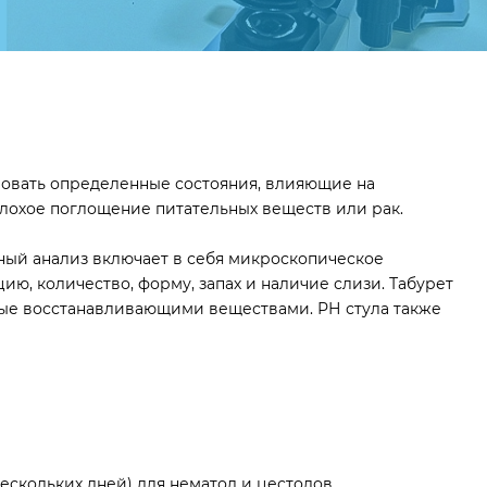
ировать определенные состояния, влияющие на
плохое поглощение питательных веществ или рак.
рный анализ включает в себя микроскопическое
ию, количество, форму, запах и наличие слизи. Табурет
емые восстанавливающими веществами. РН стула также
скольких дней) для нематод и цестодов.