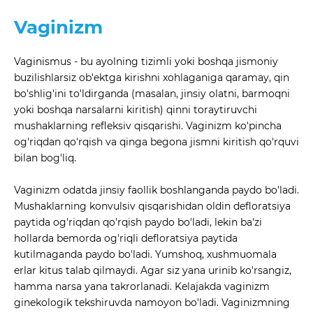
Vaginizm
Vaginismus - bu ayolning tizimli yoki boshqa jismoniy
buzilishlarsiz ob'ektga kirishni xohlaganiga qaramay, qin
bo'shlig'ini to'ldirganda (masalan, jinsiy olatni, barmoqni
yoki boshqa narsalarni kiritish) qinni toraytiruvchi
mushaklarning refleksiv qisqarishi. Vaginizm ko'pincha
og'riqdan qo'rqish va qinga begona jismni kiritish qo'rquvi
bilan bog'liq.
Vaginizm odatda jinsiy faollik boshlanganda paydo bo'ladi.
Mushaklarning konvulsiv qisqarishidan oldin defloratsiya
paytida og'riqdan qo'rqish paydo bo'ladi, lekin ba'zi
hollarda bemorda og'riqli defloratsiya paytida
kutilmaganda paydo bo'ladi. Yumshoq, xushmuomala
erlar kitus talab qilmaydi. Agar siz yana urinib ko'rsangiz,
hamma narsa yana takrorlanadi. Kelajakda vaginizm
ginekologik tekshiruvda namoyon bo'ladi. Vaginizmning