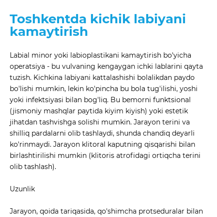
Toshkentda kichik labiyani
kamaytirish
Labial minor yoki labioplastikani kamaytirish bo'yicha
operatsiya - bu vulvaning kengaygan ichki lablarini qayta
tuzish. Kichkina labiyani kattalashishi bolalikdan paydo
bo'lishi mumkin, lekin ko'pincha bu bola tug'ilishi, yoshi
yoki infektsiyasi bilan bog'liq. Bu bemorni funktsional
(jismoniy mashqlar paytida kiyim kiyish) yoki estetik
jihatdan tashvishga solishi mumkin. Jarayon terini va
shilliq pardalarni olib tashlaydi, shunda chandiq deyarli
ko'rinmaydi. Jarayon klitoral kaputning qisqarishi bilan
birlashtirilishi mumkin (klitoris atrofidagi ortiqcha terini
olib tashlash).
Uzunlik
Jarayon, qoida tariqasida, qo'shimcha protseduralar bilan