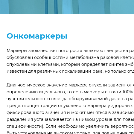
Онкомаркеры
Маркеры злокачественного роста включают вещества ра
обусловлен особенностями метаболизма раковой клетк
опухолевыми клетками, который определяет синтез эмб
известен для различных локализаций рака, но только от
Диагностическое значение маркера опухоли зависит от 
определению идеального, то есть маркеры с почти 100
чувствительностью (всегда обнаруживаемой даже на ран
предел концентрации опухолевого маркера у здоровых 
фиксированного значения и может меняться в зависимос
разделения устанавливается на низком уровне для пов
специфичности). Если необходимо увеличить вероятност
быть установлена ​​на высоком уровне, для повышения 