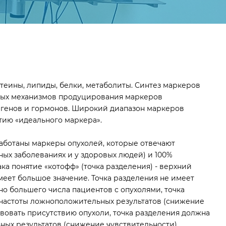
теины, липиды, белки, метаболиты. Синтез маркеров
вных механизмов продуцирования маркеров
игенов и гормонов. Широкий диапазон маркеров
ятию «идеального маркера».
работаны маркеры опухолей, которые отвечают
ых заболеваниях и у здоровых людей) и 100%
а понятие «котофф» (точка разделения) - верхний
еет большое значение. Точка разделения не имеет
но большего числа пациентов с опухолями, точка
я частоты ложноположительных результатов (снижение
твовать присутствию опухоли, точка разделения должна
ных результатов (снижение чувствительности).