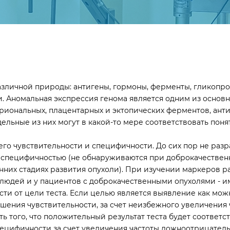
зличной природы: антигены, гормоны, ферменты, гликопро
и. Аномальная экспрессия генома является одним из осно
риональных, плацентарных и эктопических ферментов, ант
дельные из них могут в какой-то мере соответствовать пон
его чувствительности и специфичности. До сих пор не раз
% специфичностью (не обнаруживаются при доброкачественн
них стадиях развития опухоли). При изучении маркеров рак
людей и у пациентов с доброкачественными опухолями - им
ти от цели теста. Если целью является выявление как мож
ышения чувствительности, за счет неизбежного увеличени
ь того, что положительный результат теста будет соответс
специфичности за счет увеличения частоты ложноотрицатель