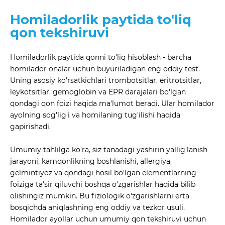
Homiladorlik paytida to'liq
qon tekshiruvi
Homiladorlik paytida qonni to'liq hisoblash - barcha
homilador onalar uchun buyuriladigan eng oddiy test.
Uning asosiy ko'rsatkichlari trombotsitlar, eritrotsitlar,
leykotsitlar, gemoglobin va EPR darajalari bo'lgan
qondagi qon foizi haqida ma'lumot beradi. Ular homilador
ayolning sog'lig'i va homilaning tug'ilishi haqida
gapirishadi.
Umumiy tahlilga ko'ra, siz tanadagi yashirin yallig'lanish
jarayoni, kamqonlikning boshlanishi, allergiya,
gelmintiyoz va qondagi hosil bo'lgan elementlarning
foiziga ta'sir qiluvchi boshqa o'zgarishlar haqida bilib
olishingiz mumkin. Bu fiziologik o'zgarishlarni erta
bosqichda aniqlashning eng oddiy va tezkor usuli.
Homilador ayollar uchun umumiy qon tekshiruvi uchun