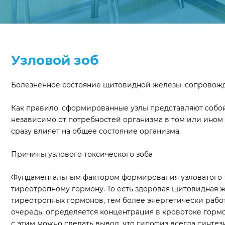
Узловой зоб
Болезненное состояние щитовидной железы, сопровожд
Как правило, сформированные узлы представляют собо
независимо от потребностей организма в том или ином
сразу влияет на общее состояние организма.
Причины узлового токсического зоба
Фундаментальным фактором формирования узловатого то
тиреотропному гормону. То есть здоровая щитовидная 
тиреотропных гормонов, тем более энергетически рабо
очередь, определяется концентрация в кровотоке гормо
с этим можно сделать вывод, что гипофиз всегда синт