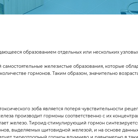
ающееся образованием отдельных или нескольких узловых 
й самостоятельные железистые образования, которые обла
 количестве гормонов. Таким образом, значительно возрас
ксического зоба является потеря чувствительности рецеп
железа производит гормоны соответственно с их концентр
тает железо. Тироид-стимулирующий гормон синтезируется
нов, выделяемых щитовидной железой, и на основе данных
езирует тиреотропный гормон вдумчиво и равномерно в так