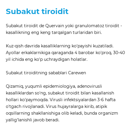
Subakut tiroidit
Subakut tiroidit de Quervain yoki granulomatoz tiroidit -
kasallikning eng keng tarqalgan turlaridan biri.
Kuz-qish davrida kasalliklarning ko'payishi kuzatiladi.
Ayollar erkaklarnikiga qaraganda 4 barobar ko'proq, 30-40
yil ichida eng ko'p uchraydigan holatlar.
Subakut tiroiditning sabablari Carewen
Qizamiq, yuqumli epidemiologiya, adenovirusli
kasalliklardan so'ng, subakut tiroidit bilan kasallanish
hollari ko'paymoqda. Virusli infektsiyalardan 3-6 hafta
o'tgach rivojlanadi. Virus hujayralarga kirib, atipik
oqsillarning shakllanishiga olib keladi, bunda organizm
yallig'lanishli javob beradi.