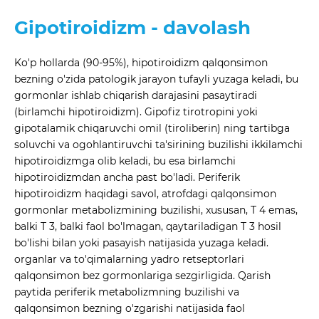
Gipotiroidizm - davolash
Ko'p hollarda (90-95%), hipotiroidizm qalqonsimon
bezning o'zida patologik jarayon tufayli yuzaga keladi, bu
gormonlar ishlab chiqarish darajasini pasaytiradi
(birlamchi hipotiroidizm). Gipofiz tirotropini yoki
gipotalamik chiqaruvchi omil (tiroliberin) ning tartibga
soluvchi va ogohlantiruvchi ta'sirining buzilishi ikkilamchi
hipotiroidizmga olib keladi, bu esa birlamchi
hipotiroidizmdan ancha past bo'ladi. Periferik
hipotiroidizm haqidagi savol, atrofdagi qalqonsimon
gormonlar metabolizmining buzilishi, xususan, T 4 emas,
balki T 3, balki faol bo'lmagan, qaytariladigan T 3 hosil
bo'lishi bilan yoki pasayish natijasida yuzaga keladi.
organlar va to'qimalarning yadro retseptorlari
qalqonsimon bez gormonlariga sezgirligida. Qarish
paytida periferik metabolizmning buzilishi va
qalqonsimon bezning o'zgarishi natijasida faol