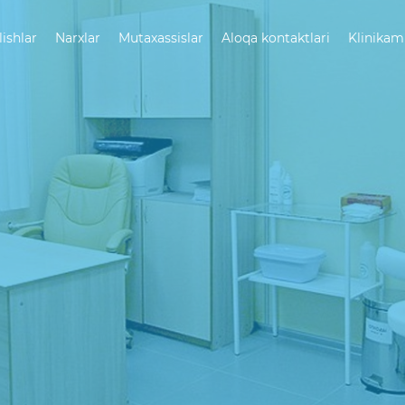
lishlar
Narxlar
Mutaxassislar
Aloqa kontaktlari
Klinikam