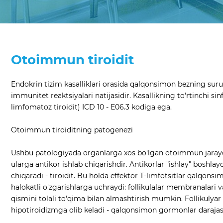
Otoimmun tiroidit
Endokrin tizim kasalliklari orasida qalqonsimon bezning surunk
immunitet reaktsiyalari natijasidir. Kasallikning to'rtinchi si
limfomatoz tiroidit) ICD 10 - E06.3 kodiga ega.
Otoimmun tiroiditning patogenezi
Ushbu patologiyada organlarga xos bo'lgan otoimmün jarayon
ularga antikor ishlab chiqarishdir. Antikorlar "ishlay" boshlaydi
chiqaradi - tiroidit. Bu holda effektor T-limfotsitlar qalqonsi
halokatli o'zgarishlarga uchraydi: follikulalar membranalari va
qismini tolali to'qima bilan almashtirish mumkin. Follikulyar 
hipotiroidizmga olib keladi - qalqonsimon gormonlar darajas