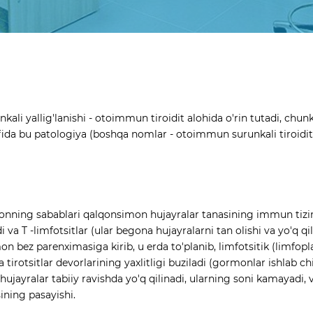
ali yallig'lanishi - otoimmun tiroidit alohida o'rin tutadi, chunk
nfida bu patologiya (boshqa nomlar - otoimmun surunkali tiroidit, 
ning sabablari qalqonsimon hujayralar tanasining immun tizimi
 va T -limfotsitlar (ular begona hujayralarni tan olishi va yo'q qili
mon bez parenximasiga kirib, u erda to'planib, limfotsitik (limfopla
 tirotsitlar devorlarining yaxlitligi buziladi (gormonlar ishlab ch
hujayralar tabiiy ravishda yo'q qilinadi, ularning soni kamayadi, 
ining pasayishi.