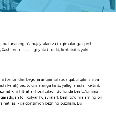
i bu tananing o'z hujayralari va to'qimalariga qarshi
Xashimoto kasalligi yoki tiroidit, limfotsitik yoki
 tomonidan begona antijen sifatida qabul qilinishi va
shi kerak) bez to'qimalariga kirib, yallig'lanishni keltirib
zmatik) infiltratlar hosil qiladi. Bu fonda bez to'qimasi
iqaradigan follikulyar hujayralar), bezli to'qimalarning bir
va natijasi - qalqonsimon bezning buzilishi. Bu