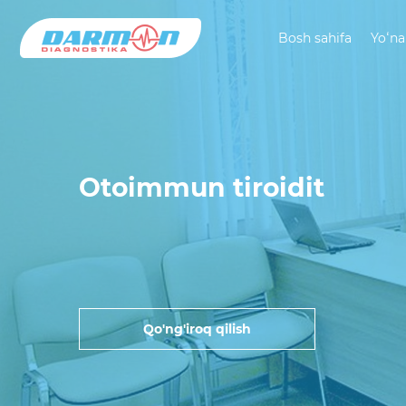
Bosh sahifa
Yoʻna
Otoimmun tiroidit
Qo'ng'iroq qilish