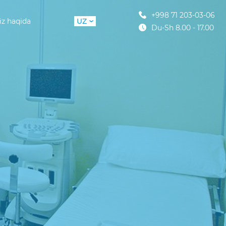
+998 71 203-03-06
iz haqida
UZ
Du-Sh 8.00 - 17.00
RU