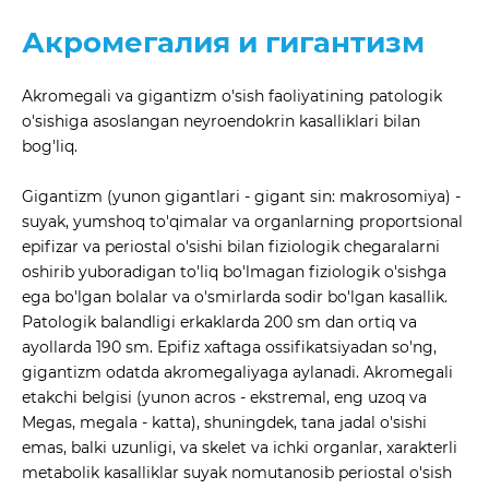
Акромегалия и гигантизм
Akromegali va gigantizm o'sish faoliyatining patologik
o'sishiga asoslangan neyroendokrin kasalliklari bilan
bog'liq.
Gigantizm (yunon gigantlari - gigant sin: makrosomiya) -
suyak, yumshoq to'qimalar va organlarning proportsional
epifizar va periostal o'sishi bilan fiziologik chegaralarni
oshirib yuboradigan to'liq bo'lmagan fiziologik o'sishga
ega bo'lgan bolalar va o'smirlarda sodir bo'lgan kasallik.
Patologik balandligi erkaklarda 200 sm dan ortiq va
ayollarda 190 sm. Epifiz xaftaga ossifikatsiyadan so'ng,
gigantizm odatda akromegaliyaga aylanadi. Akromegali
etakchi belgisi (yunon acros - ekstremal, eng uzoq va
Megas, megala - katta), shuningdek, tana jadal o'sishi
emas, balki uzunligi, va skelet va ichki organlar, xarakterli
metabolik kasalliklar suyak nomutanosib periostal o'sish