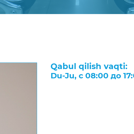
Qabul qilish vaqti:
Du-Ju
, с
08:00
до
17