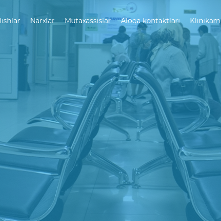
lishlar
Narxlar
Mutaxassislar
Aloqa kontaktlari
Klinikam