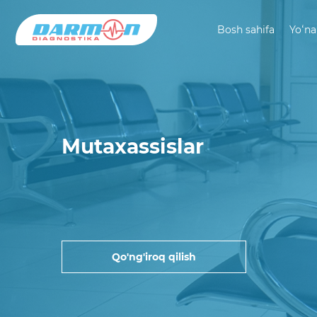
Bosh sahifa
Yoʻna
Mutaxassislar
Qo'ng'iroq qilish