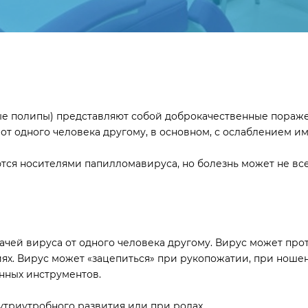
 полипы) представляют собой доброкачественные поражен
от одного человека другому, в основном, с ослаблением и
тся носителями папилломавируса, но болезнь может не все
ей вируса от одного человека другому. Вирус может проте
ях. Вирус может «зацепиться» при рукопожатии, при ноше
нных инструментов.
утриутробного развития или при родах.