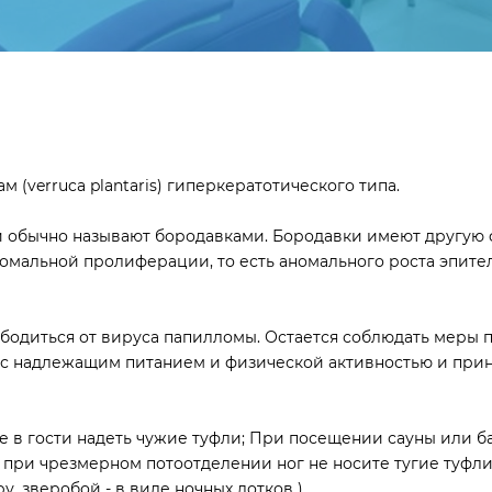
 (verruca plantaris) гиперкератотического типа.
и обычно называют бородавками. Бородавки имеют другую 
номальной пролиферации, то есть аномального роста эпит
одиться от вируса папилломы. Остается соблюдать меры п
 с надлежащим питанием и физической активностью и пр
е в гости надеть чужие туфли; При посещении сауны или б
при чрезмерном потоотделении ног не носите тугие туфли
, зверобой - в виде ночных лотков ).