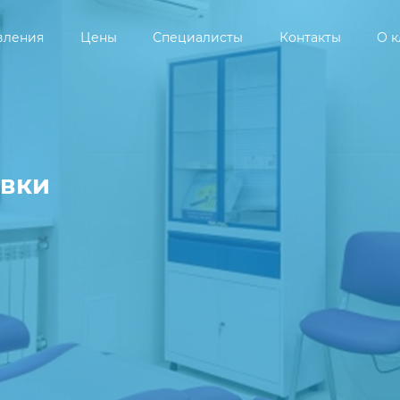
вления
Цены
Специалисты
Контакты
О 
вки