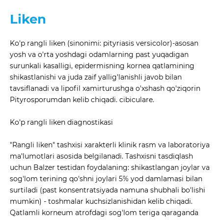
Liken
Ko'p rangli liken (sinonimi: pityriasis versicolor)-asosan
yosh va o'rta yoshdagi odamlarning past yuqadigan
surunkali kasalligi, epidermisning kornea qatlamining
shikastlanishi va juda zaif yallig'lanishli javob bilan
tavsiflanadi va lipofil xamirturushga o'xshash qo'ziqorin
Pityrosporumdan kelib chiqadi. cibiculare.
Ko'p rangli liken diagnostikasi
"Rangli liken" tashxisi xarakterli klinik rasm va laboratoriya
ma'lumotlari asosida belgilanadi. Tashxisni tasdiqlash
uchun Balzer testidan foydalaning: shikastlangan joylar va
sog'lom terining qo'shni joylari 5% yod damlamasi bilan
surtiladi (past konsentratsiyada namuna shubhali bo'lishi
mumkin) - toshmalar kuchsizlanishidan kelib chiqadi.
Qatlamli korneum atrofdagi sog'lom teriga qaraganda