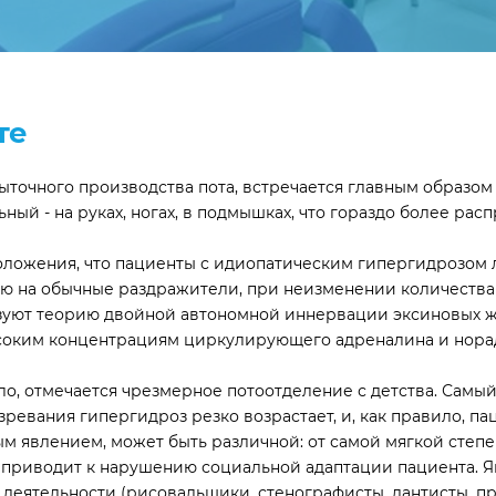
те
точного производства пота, встречается главным образом 
ный - на руках, ногах, в подмышках, что гораздо более рас
положения, что пациенты с идиопатическим гипергидрозом
цию на обычные раздражители, при неизменении количества
зуют теорию двойной автономной иннервации эксиновых же
соким концентрациям циркулирующего адреналина и нора
о, отмечается чрезмерное потоотделение с детства. Самый
ревания гипергидроз резко возрастает, и, как правило, пац
ым явлением, может быть различной: от самой мягкой степ
о приводит к нарушению социальной адаптации пациента. 
деятельности (рисовальщики, стенографисты, дантисты, пр