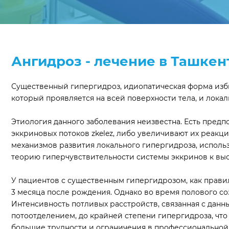
Ангидроз - лечение в Ташкен
Существенный гипергидроз, идиопатическая форма избы
который проявляется на всей поверхности тела, и локаль
Этиология данного заболевания неизвестна. Есть пред
эккриновых потоков zkelez, либо увеличивают их реак
механизмов развития локального гипергидроза, исполь
теорию гиперчувствительности системы эккринов к вы
У пациентов с существенным гипергидрозом, как правил
3 месяца после рождения. Однако во время полового соз
Интенсивность потливых расстройств, связанная с данн
потоотделением, до крайней степени гипергидроза, чт
большие трудности и ограничения в профессиональной 